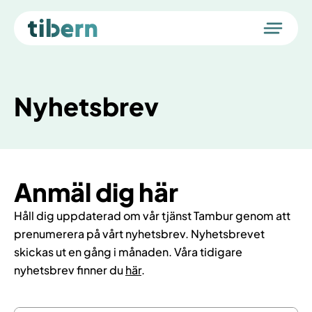
Tambur
Nyhetsbrev
Utbildning
Tillträden
Flytt av bolån
Karriär
Anmäl dig här
Om oss
Håll dig uppdaterad om vår tjänst Tambur genom att
Logga in i Tambur
prenumerera på vårt nyhetsbrev. Nyhetsbrevet
skickas ut en gång i månaden. Våra tidigare
nyhetsbrev finner du
här
.