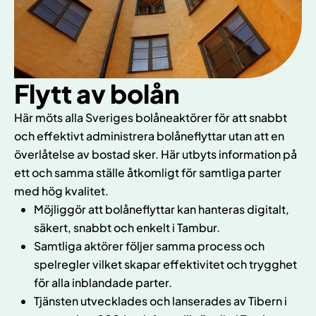
Flytt av bolån
Här möts alla Sveriges bolåneaktörer för att snabbt
och effektivt administrera bolåneflyttar utan att en
överlåtelse av bostad sker. Här utbyts information på
ett och samma ställe åtkomligt för samtliga parter
med hög kvalitet.
Möjliggör att bolåneflyttar kan hanteras digitalt,
säkert, snabbt och enkelt i Tambur.
Samtliga aktörer följer samma process och
spelregler vilket skapar effektivitet och trygghet
för alla inblandade parter.
Tjänsten utvecklades och lanserades av Tibern i