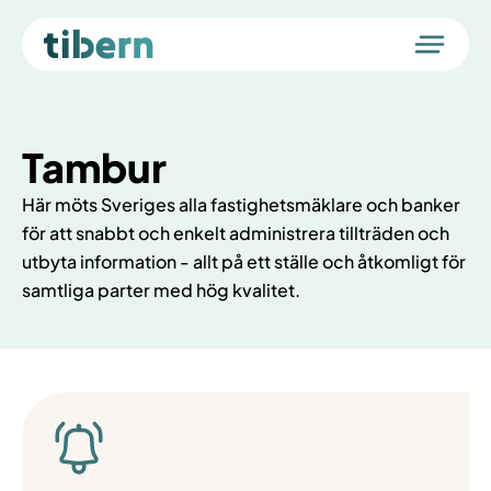
Tambur
Tambur
Utbildning
Här möts Sveriges alla fastighetsmäklare och banker
Tillträden
för att snabbt och enkelt administrera tillträden och
Flytt av bolån
utbyta information - allt på ett ställe och åtkomligt för
Karriär
samtliga parter med hög kvalitet.
Om oss
Logga in i Tambur