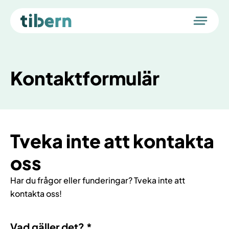
Tambur
Kontaktformulär
Utbildning
Tillträden
Flytt av bolån
Karriär
Tveka inte att kontakta
Om oss
oss
Logga in i Tambur
Har du frågor eller funderingar? Tveka inte att
kontakta oss!
Vad gäller det?
*